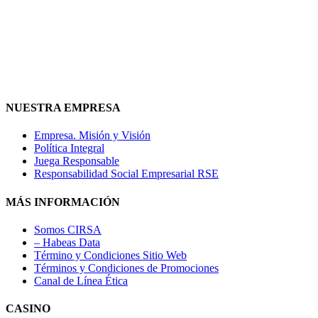
NUESTRA EMPRESA
Empresa. Misión y Visión
Política Integral
Juega Responsable
Responsabilidad Social Empresarial RSE
MÁS INFORMACIÓN
Somos CIRSA
– Habeas Data
Término y Condiciones Sitio Web
Términos y Condiciones de Promociones
Canal de Línea Ética
CASINO