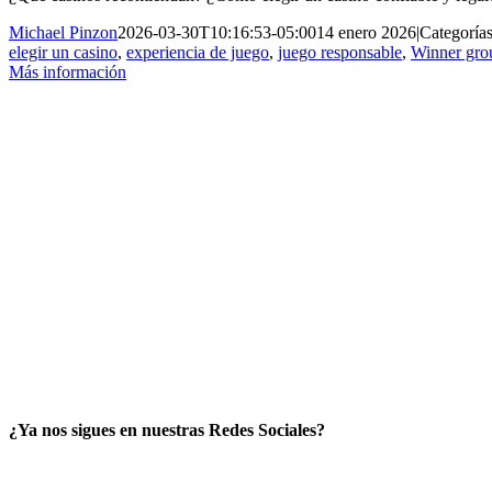
Michael Pinzon
2026-03-30T10:16:53-05:00
14 enero 2026
|
Categoría
elegir un casino
,
experiencia de juego
,
juego responsable
,
Winner gro
Más información
¿Ya nos sigues en nuestras Redes Sociales?