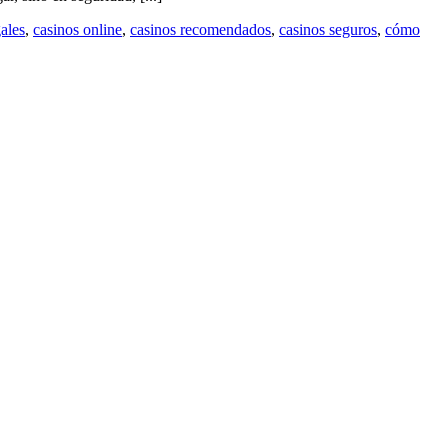
gales
,
casinos online
,
casinos recomendados
,
casinos seguros
,
cómo