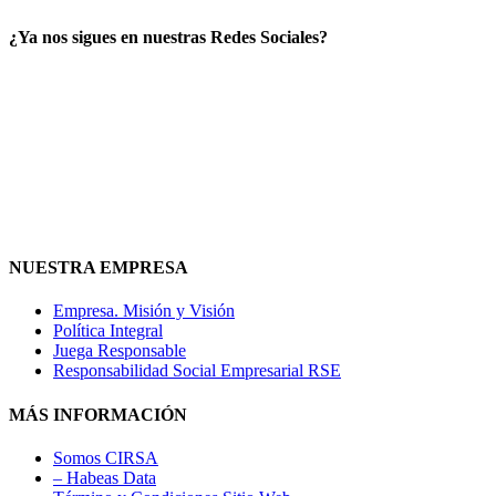
¿Ya nos sigues en nuestras Redes Sociales?
NUESTRA EMPRESA
Empresa. Misión y Visión
Política Integral
Juega Responsable
Responsabilidad Social Empresarial RSE
MÁS INFORMACIÓN
Somos CIRSA
– Habeas Data