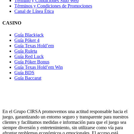
Término y Condiciones Sitio Web
Términos y Condiciones de Promociones
Canal de Línea Ética
CASINO
Guía Blackjack
Guía Póker 4
Guía Texas Hold’em
Guía Ruleta
Guía Red Luck
Guía Póker Bonus
Guía Texas Hold’em Win
Guía BDS
Guía Baccarat
En el Grupo CIRSA promovemos una actitud responsable hacia el
juego, garantizando un entorno seguro y transparente para nuestros
clientes y facilitamos medidas e información para que el juego sea
siempre diversión y entretenimiento, sin utilizarse como vía para
afrontar problemas económicos o emocionales. El acceso está