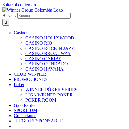
Saltar al contenido
Buscar:
Casinos
CASINO HOLLYWOOD
CASINO RIO
CASINO ROCK’N JAZZ
CASINO BROADWAY
CASINO CARIBE
CASINO CONDADO
CASINO HAVANA
CLUB WINNER
PROMOCIONES
Poker
WINNER PÓKER SERIES
LIGA WINNER POKER
POKER ROOM
Gato Pardo
SPORTIUM
Contactanos
JUEGO RESPONSABLE