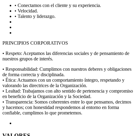
• Conectamos con el cliente y su experiencia.
• Velocidad.
• Talento y liderazgo.
PRINCIPIOS CORPORATIVOS
• Respeto: Aceptamos las diferencias sociales y de pensamiento de
nuestros grupos de interés.
• Responsabilidad: Cumplimos con nuestros deberes y obligaciones
de forma correcta y disciplinada.
• Ética: Actuamos con un comportamiento íntegro, respetando y
valorando las directrices de la Organización.
• Lealtad: Trabajamos con alto sentido de pertenencia y compromiso
en beneficio de la Organización y la Sociedad.
• Transparencia: Somos coherentes entre lo que pensamos, decimos
y hacemos; con honestidad respondemos al entorno en forma
confiable, cumplimos lo que prometemos.
VALORES