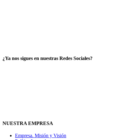
¿Ya nos sigues en nuestras Redes Sociales?
NUESTRA EMPRESA
Empresa. Misión y Visión