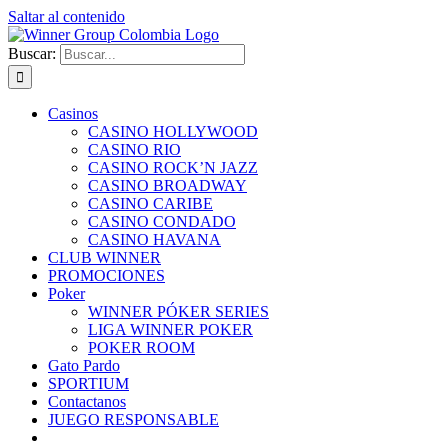
Saltar al contenido
Buscar:
Casinos
CASINO HOLLYWOOD
CASINO RIO
CASINO ROCK’N JAZZ
CASINO BROADWAY
CASINO CARIBE
CASINO CONDADO
CASINO HAVANA
CLUB WINNER
PROMOCIONES
Poker
WINNER PÓKER SERIES
LIGA WINNER POKER
POKER ROOM
Gato Pardo
SPORTIUM
Contactanos
JUEGO RESPONSABLE