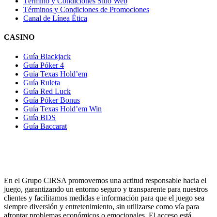
Término y Condiciones Sitio Web
Términos y Condiciones de Promociones
Canal de Línea Ética
CASINO
Guía Blackjack
Guía Póker 4
Guía Texas Hold’em
Guía Ruleta
Guía Red Luck
Guía Póker Bonus
Guía Texas Hold’em Win
Guía BDS
Guía Baccarat
En el Grupo CIRSA promovemos una actitud responsable hacia el
juego, garantizando un entorno seguro y transparente para nuestros
clientes y facilitamos medidas e información para que el juego sea
siempre diversión y entretenimiento, sin utilizarse como vía para
afrontar problemas económicos o emocionales. El acceso está