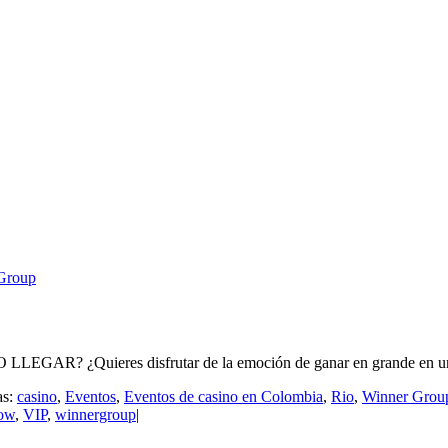
Group
 LLEGAR? ¿Quieres disfrutar de la emoción de ganar en grande en uno
as:
casino
,
Eventos
,
Eventos de casino en Colombia
,
Rio
,
Winner Grou
ow
,
VIP
,
winnergroup
|