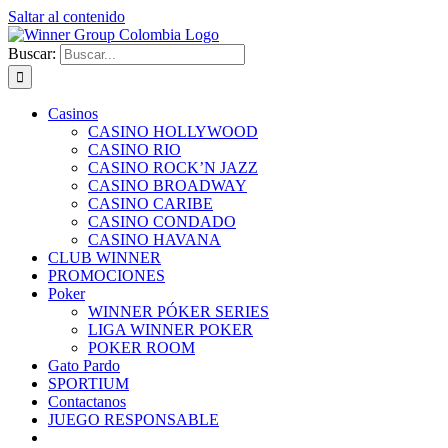
Saltar al contenido
Buscar:
Casinos
CASINO HOLLYWOOD
CASINO RIO
CASINO ROCK’N JAZZ
CASINO BROADWAY
CASINO CARIBE
CASINO CONDADO
CASINO HAVANA
CLUB WINNER
PROMOCIONES
Poker
WINNER PÓKER SERIES
LIGA WINNER POKER
POKER ROOM
Gato Pardo
SPORTIUM
Contactanos
JUEGO RESPONSABLE