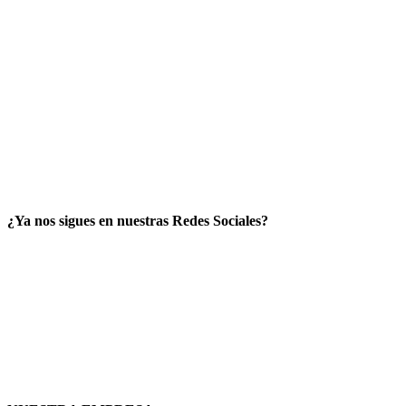
¿Ya nos sigues en nuestras Redes Sociales?