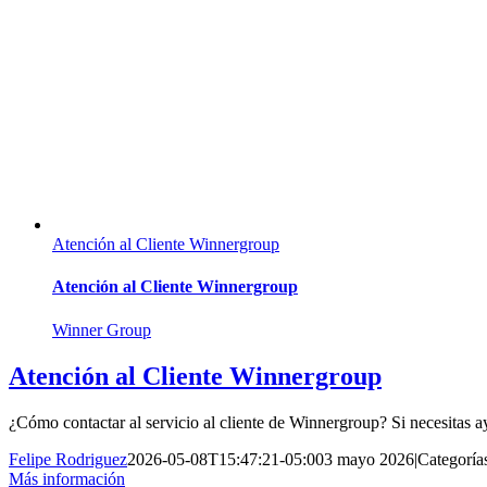
Atención al Cliente Winnergroup
Atención al Cliente Winnergroup
Winner Group
Atención al Cliente Winnergroup
¿Cómo contactar al servicio al cliente de Winnergroup? Si necesitas ay
Felipe Rodriguez
2026-05-08T15:47:21-05:00
3 mayo 2026
|
Categoría
Más información