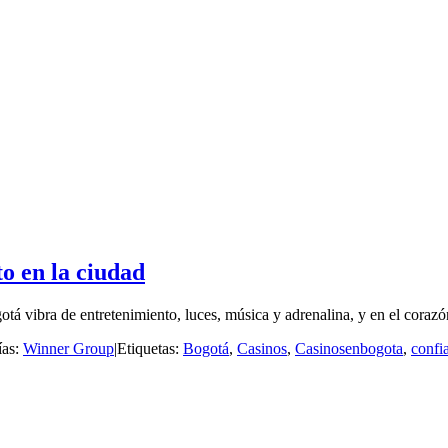
o en la ciudad
 vibra de entretenimiento, luces, música y adrenalina, y en el corazón 
ías:
Winner Group
|
Etiquetas:
Bogotá
,
Casinos
,
Casinosenbogota
,
confi