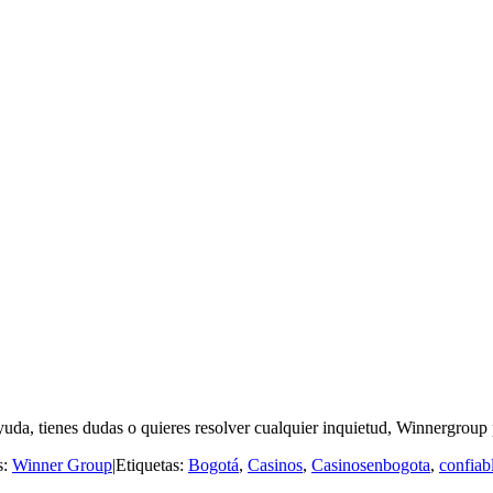
uda, tienes dudas o quieres resolver cualquier inquietud, Winnergroup po
s:
Winner Group
|
Etiquetas:
Bogotá
,
Casinos
,
Casinosenbogota
,
confiab