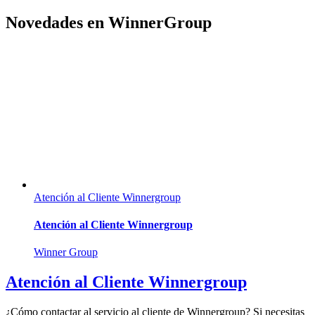
Novedades en WinnerGroup
Atención al Cliente Winnergroup
Atención al Cliente Winnergroup
Winner Group
Atención al Cliente Winnergroup
¿Cómo contactar al servicio al cliente de Winnergroup? Si necesitas