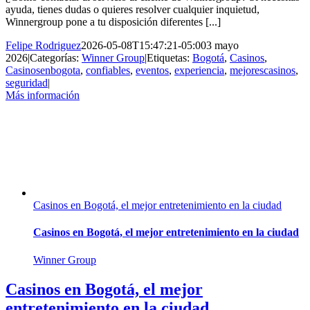
ayuda, tienes dudas o quieres resolver cualquier inquietud,
Winnergroup pone a tu disposición diferentes [...]
Felipe Rodriguez
2026-05-08T15:47:21-05:00
3 mayo
2026
|
Categorías:
Winner Group
|
Etiquetas:
Bogotá
,
Casinos
,
Casinosenbogota
,
confiables
,
eventos
,
experiencia
,
mejorescasinos
,
seguridad
|
Más información
Casinos en Bogotá, el mejor entretenimiento en la ciudad
Casinos en Bogotá, el mejor entretenimiento en la ciudad
Winner Group
Casinos en Bogotá, el mejor
entretenimiento en la ciudad