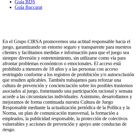
Guía BDS
Guía Baccarat
En el Grupo CIRSA promovemos una actitud responsable hacia el
juego, garantizando un entorno seguro y transparente para nuestros
clientes y facilitamos medidas e información para que el juego sea
siempre diversión y entretenimiento, sin utilizarse como vía para
afrontar problemas económicos o emocionales. El acceso está
prohibido a menores de 18 años y a las personas con acceso
restringido conforme a los registros de prohibición y/o autoexclusión
que resulten aplicables. También trabajamos para reforzar una
cultura de prevención y concienciación sobre los posibles trastornos
asociados al juego, fomentando una participación racional y sensata
acorde a las circunstancias individuales. Asimismo, desarrollamos y
mejoramos de forma continuada nuestra Cultura de Juego
Responsable mediante la actualización periódica de la Política y la
Norma, un plan de comunicación transversal, la formación a
empleados, la publicidad responsable, la protección de colectivos
vulnerables y acciones de prevención y apoyo ante conductas de
riesgo.