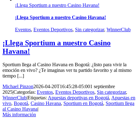
¡Llega Sportium a nuestro Casino Havana!
¡Llega Sportium a nuestro Casino Havana!
Eventos
,
Eventos Deportivos
,
Sin categorizar
,
WinnerClub
¡Llega Sportium a nuestro Casino
Havana!
Sportium llega al Casino Havana en Bogotá: ¿listo para vivir la
emoción en vivo? ¿Te imaginas ver tu partido favorito y al mismo
tiempo [...]
Michael Pinzon
2026-04-20T16:45:28-05:00
1 septiembre
2025
|
Categorías:
Eventos
,
Eventos Deportivos
,
Sin categorizar
,
WinnerClub
|
Etiquetas:
Apuestas deportivas en Bogotá
,
Apuestas en
vivo
,
Bogotá
,
Casino Havana
,
Sportium en Bogotá
,
Sportium llega
al Casino Havana
|
Más información