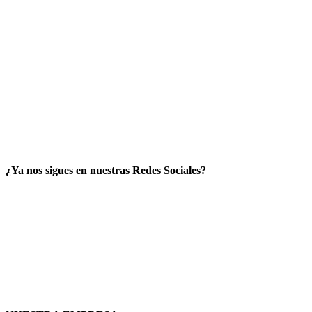
¿Ya nos sigues en nuestras Redes Sociales?