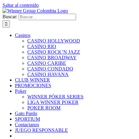
Saltar al contenido
Buscar:
Casinos
CASINO HOLLYWOOD
CASINO RIO
CASINO ROCK’N JAZZ
CASINO BROADWAY
CASINO CARIBE
CASINO CONDADO
CASINO HAVANA
CLUB WINNER
PROMOCIONES
Poker
WINNER PÓKER SERIES
LIGA WINNER POKER
POKER ROOM
Gato Pardo
SPORTIUM
Contactanos
JUEGO RESPONSABLE