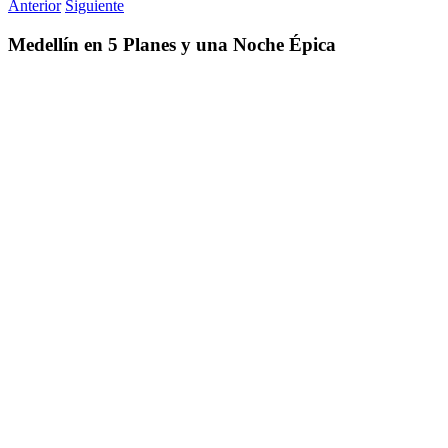
Anterior
Siguiente
Medellín en 5 Planes y una Noche Épica
Ver
imagen
más
grande