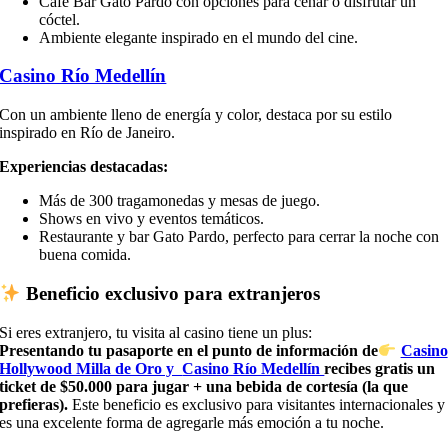
Café Bar Gato Pardo con opciones para cenar o disfrutar un
cóctel.
Ambiente elegante inspirado en el mundo del cine.
Casino Río Medellín
Con un ambiente lleno de energía y color, destaca por su estilo
inspirado en Río de Janeiro.
Experiencias destacadas:
Más de 300 tragamonedas y mesas de juego.
Shows en vivo y eventos temáticos.
Restaurante y bar Gato Pardo, perfecto para cerrar la noche con
buena comida.
Beneficio exclusivo para extranjeros
Si eres extranjero, tu visita al casino tiene un plus:
Presentando tu pasaporte en el punto de información de
Casino
Hollywood Milla de Oro y
Casino Río Medellín
recibes gratis un
ticket de $50.000 para jugar + una bebida de cortesía (la que
prefieras).
Este beneficio es exclusivo para visitantes internacionales y
es una excelente forma de agregarle más emoción a tu noche.