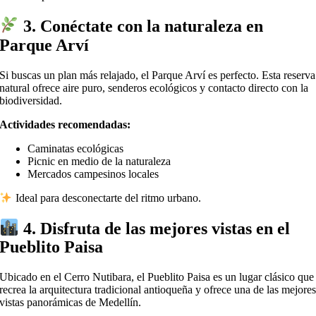
3. Conéctate con la naturaleza en
Parque Arví
Si buscas un plan más relajado, el Parque Arví es perfecto. Esta reserva
natural ofrece aire puro, senderos ecológicos y contacto directo con la
biodiversidad.
Actividades recomendadas:
Caminatas ecológicas
Picnic en medio de la naturaleza
Mercados campesinos locales
Ideal para desconectarte del ritmo urbano.
4. Disfruta de las mejores vistas en el
Pueblito Paisa
Ubicado en el Cerro Nutibara, el Pueblito Paisa es un lugar clásico que
recrea la arquitectura tradicional antioqueña y ofrece una de las mejore
vistas panorámicas de Medellín.