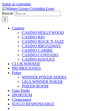
Saltar al contenido
Buscar:
Casinos
CASINO HOLLYWOOD
CASINO RIO
CASINO ROCK’N JAZZ
CASINO BROADWAY
CASINO CARIBE
CASINO CONDADO
CASINO HAVANA
CLUB WINNER
PROMOCIONES
Poker
WINNER PÓKER SERIES
LIGA WINNER POKER
POKER ROOM
Gato Pardo
SPORTIUM
Contactanos
JUEGO RESPONSABLE