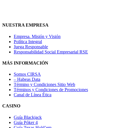
NUESTRA EMPRESA
Empresa. Misión y Visión
Política Integral
Juega Responsable
Responsabilidad Social Empresarial RSE
MÁS INFORMACIÓN
Somos CIRSA
– Habeas Data
Término y Condiciones Sitio Web
Términos y Condiciones de Promociones
Canal de Línea Ética
CASINO
Guía Blackjack
Guía Póker 4
Guía Texas Hold’em