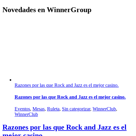
Novedades en WinnerGroup
Razones por las que Rock and Jazz es el mejor casino.
Razones por las que Rock and Jazz es el mejor casino.
Eventos
,
Mesas
,
Ruleta
,
Sin categorizar
,
WinnerClub
,
WinnerClub
Razones por las que Rock and Jazz es el
mejor casino.