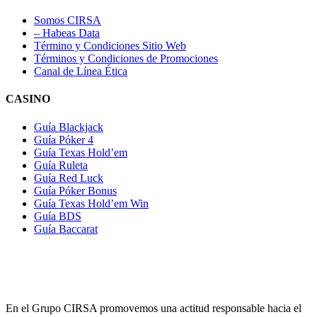
Somos CIRSA
– Habeas Data
Término y Condiciones Sitio Web
Términos y Condiciones de Promociones
Canal de Línea Ética
CASINO
Guía Blackjack
Guía Póker 4
Guía Texas Hold’em
Guía Ruleta
Guía Red Luck
Guía Póker Bonus
Guía Texas Hold’em Win
Guía BDS
Guía Baccarat
En el Grupo CIRSA promovemos una actitud responsable hacia el