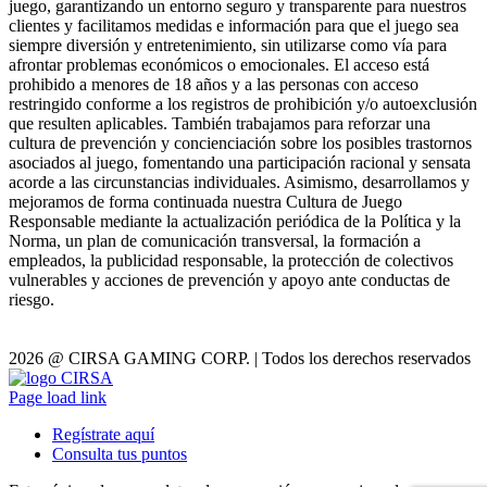
juego, garantizando un entorno seguro y transparente para nuestros
clientes y facilitamos medidas e información para que el juego sea
siempre diversión y entretenimiento, sin utilizarse como vía para
afrontar problemas económicos o emocionales. El acceso está
prohibido a menores de 18 años y a las personas con acceso
restringido conforme a los registros de prohibición y/o autoexclusión
que resulten aplicables. También trabajamos para reforzar una
cultura de prevención y concienciación sobre los posibles trastornos
asociados al juego, fomentando una participación racional y sensata
acorde a las circunstancias individuales. Asimismo, desarrollamos y
mejoramos de forma continuada nuestra Cultura de Juego
Responsable mediante la actualización periódica de la Política y la
Norma, un plan de comunicación transversal, la formación a
empleados, la publicidad responsable, la protección de colectivos
vulnerables y acciones de prevención y apoyo ante conductas de
riesgo.
2026 @ CIRSA GAMING CORP. | Todos los derechos reservados
Page load link
Regístrate aquí
Consulta tus puntos