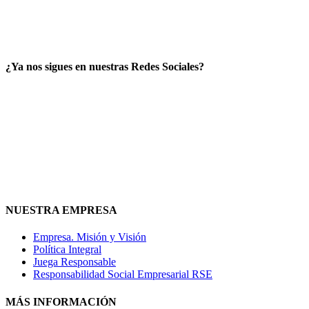
¿Ya nos sigues en nuestras Redes Sociales?
NUESTRA EMPRESA
Empresa. Misión y Visión
Política Integral
Juega Responsable
Responsabilidad Social Empresarial RSE
MÁS INFORMACIÓN