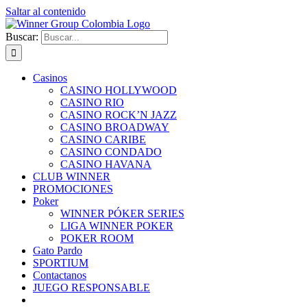
Saltar al contenido
Buscar:
Casinos
CASINO HOLLYWOOD
CASINO RIO
CASINO ROCK’N JAZZ
CASINO BROADWAY
CASINO CARIBE
CASINO CONDADO
CASINO HAVANA
CLUB WINNER
PROMOCIONES
Poker
WINNER PÓKER SERIES
LIGA WINNER POKER
POKER ROOM
Gato Pardo
SPORTIUM
Contactanos
JUEGO RESPONSABLE