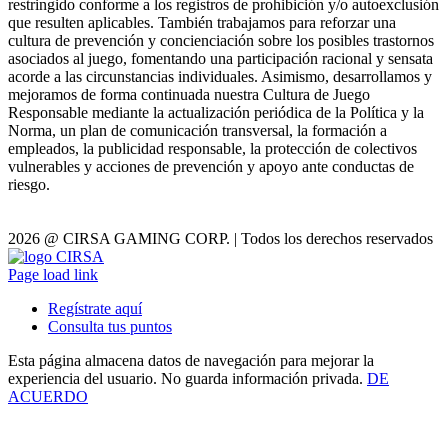
restringido conforme a los registros de prohibición y/o autoexclusión
que resulten aplicables. También trabajamos para reforzar una
cultura de prevención y concienciación sobre los posibles trastornos
asociados al juego, fomentando una participación racional y sensata
acorde a las circunstancias individuales. Asimismo, desarrollamos y
mejoramos de forma continuada nuestra Cultura de Juego
Responsable mediante la actualización periódica de la Política y la
Norma, un plan de comunicación transversal, la formación a
empleados, la publicidad responsable, la protección de colectivos
vulnerables y acciones de prevención y apoyo ante conductas de
riesgo.
2026 @ CIRSA GAMING CORP. | Todos los derechos reservados
Page load link
Regístrate aquí
Consulta tus puntos
Esta página almacena datos de navegación para mejorar la
experiencia del usuario. No guarda información privada.
DE
ACUERDO
Ir
a