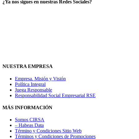
¿Ya nos sigues en nuestras Redes Sociales?
NUESTRA EMPRESA
Empresa. Misión y Visión
Política Integral
Juega Responsable
Responsabilidad Social Empresarial RSE
MÁS INFORMACIÓN
Somos CIRSA
– Habeas Data
Término y Condiciones Sitio Web
Términos y Condiciones de Promociones