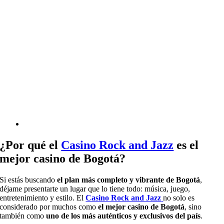
¿Por qué el
Casino Rock and Jazz
es el
mejor casino de Bogotá
?
Si estás buscando
el plan más completo y vibrante de Bogotá
,
déjame presentarte un lugar que lo tiene todo: música, juego,
entretenimiento y estilo. El
Casino Rock and Jazz
no solo es
considerado por muchos como
el mejor casino de Bogotá
, sino
también como
uno de los más auténticos y exclusivos del país
.