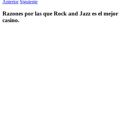
Anterior
Siguiente
Razones por las que Rock and Jazz es el mejor
casino.
Ver
imagen
más
grande