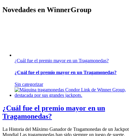
Novedades en WinnerGroup
¿Cuál fue el premio mayor en un Tragamonedas?
¿Cuál fue el premio mayor en un Tragamonedas?
Sin categorizar
¿Cuál fue el premio mayor en un
Tragamonedas?
La Historia del Máximo Ganador de Tragamonedas de un Jackpot
Mundial Las tragamonedas han sido siempre un juego de suerte,