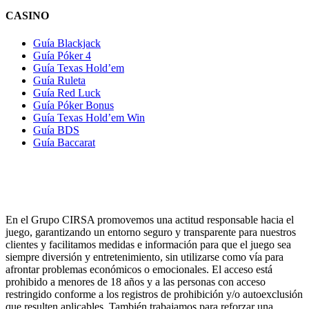
CASINO
Guía Blackjack
Guía Póker 4
Guía Texas Hold’em
Guía Ruleta
Guía Red Luck
Guía Póker Bonus
Guía Texas Hold’em Win
Guía BDS
Guía Baccarat
En el Grupo CIRSA promovemos una actitud responsable hacia el
juego, garantizando un entorno seguro y transparente para nuestros
clientes y facilitamos medidas e información para que el juego sea
siempre diversión y entretenimiento, sin utilizarse como vía para
afrontar problemas económicos o emocionales. El acceso está
prohibido a menores de 18 años y a las personas con acceso
restringido conforme a los registros de prohibición y/o autoexclusión
que resulten aplicables. También trabajamos para reforzar una