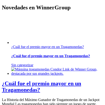
Novedades en WinnerGroup
¿Cuál fue el premio mayor en un Tragamonedas?
¿Cuál fue el premio mayor en un Tragamonedas?
Sin categorizar
¿Cuál fue el premio mayor en un
Tragamonedas?
La Historia del Máximo Ganador de Tragamonedas de un Jackpot
Mundial Las tragamonedas han sido siempre un juego de suerte,