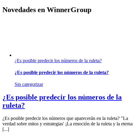
Novedades en WinnerGroup
¿Es posible predecir los números de la ruleta?
¿Es posible predecir los números de la ruleta?
Sin categorizar
¿Es posible predecir los números de la
ruleta?
¿Es posible predecir los números que aparecerán en la ruleta? "La
verdad sobre mitos y estrategias' ¡La emoción de la ruleta y la eterna
[...]