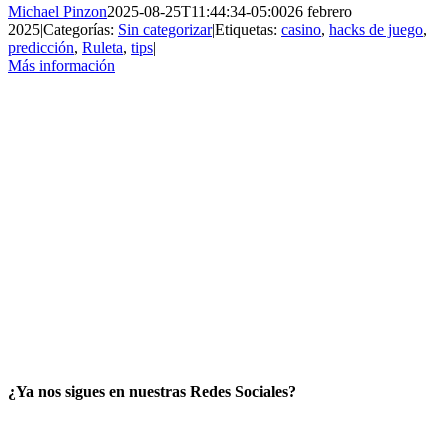
Michael Pinzon
2025-08-25T11:44:34-05:00
26 febrero
2025
|
Categorías:
Sin categorizar
|
Etiquetas:
casino
,
hacks de juego
,
predicción
,
Ruleta
,
tips
|
Más información
¿Ya nos sigues en nuestras Redes Sociales?