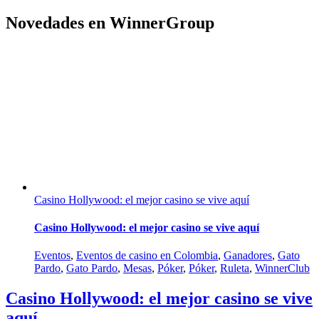
Novedades en WinnerGroup
Casino Hollywood: el mejor casino se vive aquí
Casino Hollywood: el mejor casino se vive aquí
Eventos
,
Eventos de casino en Colombia
,
Ganadores
,
Gato
Pardo
,
Gato Pardo
,
Mesas
,
Póker
,
Póker
,
Ruleta
,
WinnerClub
Casino Hollywood: el mejor casino se vive
aquí