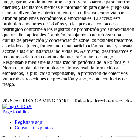
juego, garantizando un entorno seguro y transparente para nuestros
clientes y facilitamos medidas e información para que el juego sea
siempre diversión y entretenimiento, sin utilizarse como vía para
afrontar problemas económicos o emocionales. El acceso está
prohibido a menores de 18 años y a las personas con acceso
restringido conforme a los registros de prohibición y/o autoexclusión
que resulten aplicables. También trabajamos para reforzar una
cultura de prevención y concienciación sobre los posibles trastornos
asociados al juego, fomentando una participación racional y sensata
acorde a las circunstancias individuales. Asimismo, desarrollamos y
mejoramos de forma continuada nuestra Cultura de Juego
Responsable mediante la actualización periódica de la Política y la
Norma, un plan de comunicación transversal, la formación a
empleados, la publicidad responsable, la protección de colectivos
vulnerables y acciones de prevención y apoyo ante conductas de
riesgo.
2026 @ CIRSA GAMING CORP. | Todos los derechos reservados
Page load link
Regístrate aquí
Consulta tus puntos