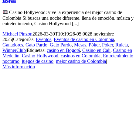
Casino Hollywood: vive la experiencia del mejor casino de
Colombia Si buscas una noche diferente, llena de emoción, música y
entretenimiento, Casino Hollywood [...]
Michael Pinzon
2026-03-30T10:19:26-05:00
28 noviembre
2025
|
Categorías:
Eventos
,
Eventos de casino en Colombia
,
Ganadores
,
Gato Pardo
,
Gato Pardo
,
Mesas
,
Póker
,
Póker
,
Ruleta
,
WinnerClub
|
Etiquetas:
casino en Bogotá
,
Casino en Cali
,
Casino en
Medellín
,
Casino Hollywood
,
casinos en Colombia
,
Entretenimiento
nocturno
,
juegos de casino
,
mejor casino de Colombia
|
Más información