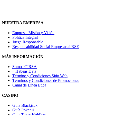
NUESTRA EMPRESA
Empresa. Misión y Visión
Política Integral
Juega Responsable
Responsabilidad Social Empresarial RSE
MÁS INFORMACIÓN
Somos CIRSA
– Habeas Data
Término y Condiciones Sitio Web
Términos y Condiciones de Promociones
Canal de Línea Ética
CASINO
Guía Blackjack
Guía Póker 4
Guía Texas Hold’em