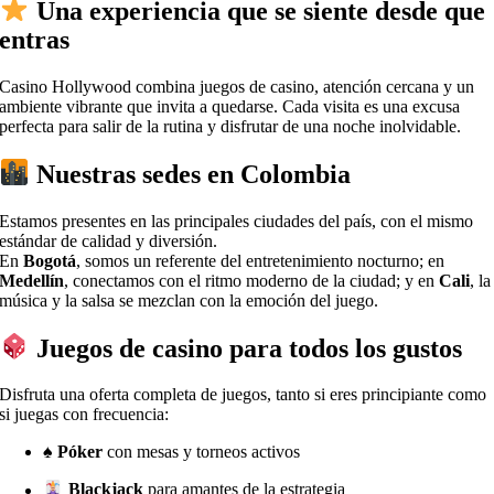
Una experiencia que se siente desde que
entras
Casino Hollywood combina juegos de casino, atención cercana y un
ambiente vibrante que invita a quedarse. Cada visita es una excusa
perfecta para salir de la rutina y disfrutar de una noche inolvidable.
Nuestras sedes en Colombia
Estamos presentes en las principales ciudades del país, con el mismo
estándar de calidad y diversión.
En
Bogotá
, somos un referente del entretenimiento nocturno; en
Medellín
, conectamos con el ritmo moderno de la ciudad; y en
Cali
, la
música y la salsa se mezclan con la emoción del juego.
Juegos de casino para todos los gustos
Disfruta una oferta completa de juegos, tanto si eres principiante como
si juegas con frecuencia:
♠️
Póker
con mesas y torneos activos
Blackjack
para amantes de la estrategia