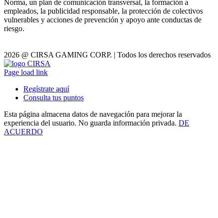
Norma, un plan de comunicación transversal, la formación a
empleados, la publicidad responsable, la protección de colectivos
vulnerables y acciones de prevención y apoyo ante conductas de
riesgo.
2026 @ CIRSA GAMING CORP. | Todos los derechos reservados
Page load link
Regístrate aquí
Consulta tus puntos
Esta página almacena datos de navegación para mejorar la
experiencia del usuario. No guarda información privada.
DE
ACUERDO
Ir
a
Arriba