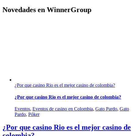
Novedades en WinnerGroup
¿Por que casino Rio es el mejor casino de colombia?
¿Por que casino Rio es el mejor casino de colombia?
Eventos
,
Eventos de casino en Colombia
,
Gato Pardo
,
Gato
Pardo
,
Póker
¿Por que casino Rio es el mejor casino de
colombia?