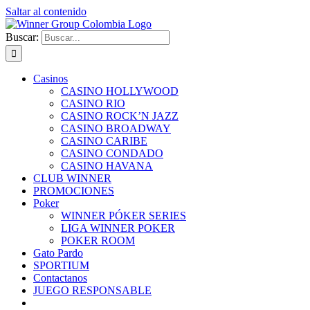
Saltar al contenido
Buscar:
Casinos
CASINO HOLLYWOOD
CASINO RIO
CASINO ROCK’N JAZZ
CASINO BROADWAY
CASINO CARIBE
CASINO CONDADO
CASINO HAVANA
CLUB WINNER
PROMOCIONES
Poker
WINNER PÓKER SERIES
LIGA WINNER POKER
POKER ROOM
Gato Pardo
SPORTIUM
Contactanos
JUEGO RESPONSABLE