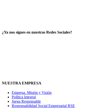
¿Ya nos sigues en nuestras Redes Sociales?
NUESTRA EMPRESA
Empresa. Misión y Visión
Política Integral
Juega Responsable
Responsabilidad Social Empresarial RSE