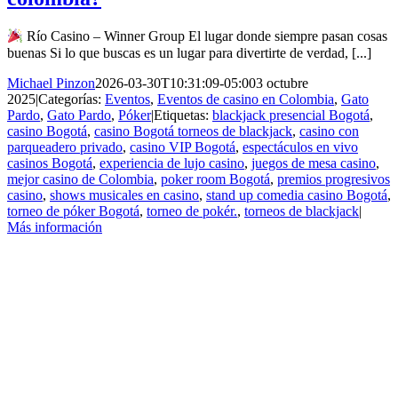
Río Casino – Winner Group El lugar donde siempre pasan cosas
buenas Si lo que buscas es un lugar para divertirte de verdad, [...]
Michael Pinzon
2026-03-30T10:31:09-05:00
3 octubre
2025
|
Categorías:
Eventos
,
Eventos de casino en Colombia
,
Gato
Pardo
,
Gato Pardo
,
Póker
|
Etiquetas:
blackjack presencial Bogotá
,
casino Bogotá
,
casino Bogotá torneos de blackjack
,
casino con
parqueadero privado
,
casino VIP Bogotá
,
espectáculos en vivo
casinos Bogotá
,
experiencia de lujo casino
,
juegos de mesa casino
,
mejor casino de Colombia
,
poker room Bogotá
,
premios progresivos
casino
,
shows musicales en casino
,
stand up comedia casino Bogotá
,
torneo de póker Bogotá
,
torneo de pokér.
,
torneos de blackjack
|
Más información