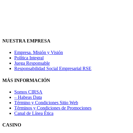
NUESTRA EMPRESA
Empresa. Misión y Visión
Política Integral
Juega Responsable
Responsabilidad Social Empresarial RSE
MÁS INFORMACIÓN
Somos CIRSA
– Habeas Data
Término y Condiciones Sitio Web
Términos y Condiciones de Promociones
Canal de Línea Ética
CASINO