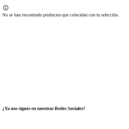
No se han encontrado productos que coincidan con tu selección.
¿Ya nos sigues en nuestras Redes Sociales?