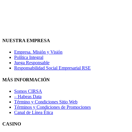
NUESTRA EMPRESA
Empresa. Misión y Visión
Política Integral
Juega Responsable
Responsabilidad Social Empresarial RSE
MÁS INFORMACIÓN
Somos CIRSA
– Habeas Data
Término y Condiciones Sitio Web
Términos y Condiciones de Promociones
Canal de Línea Ética
CASINO