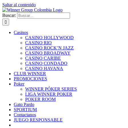
Saltar al contenido
Buscar:
Casinos
CASINO HOLLYWOOD
CASINO RIO
CASINO ROCK’N JAZZ
CASINO BROADWAY
CASINO CARIBE
CASINO CONDADO
CASINO HAVANA
CLUB WINNER
PROMOCIONES
Poker
WINNER PÓKER SERIES
LIGA WINNER POKER
POKER ROOM
Gato Pardo
SPORTIUM
Contactanos
JUEGO RESPONSABLE