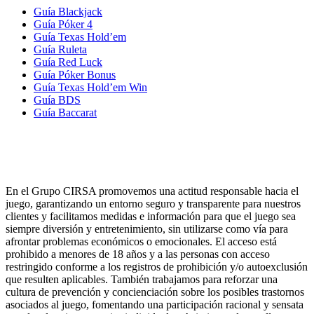
Guía Blackjack
Guía Póker 4
Guía Texas Hold’em
Guía Ruleta
Guía Red Luck
Guía Póker Bonus
Guía Texas Hold’em Win
Guía BDS
Guía Baccarat
En el Grupo CIRSA promovemos una actitud responsable hacia el
juego, garantizando un entorno seguro y transparente para nuestros
clientes y facilitamos medidas e información para que el juego sea
siempre diversión y entretenimiento, sin utilizarse como vía para
afrontar problemas económicos o emocionales. El acceso está
prohibido a menores de 18 años y a las personas con acceso
restringido conforme a los registros de prohibición y/o autoexclusión
que resulten aplicables. También trabajamos para reforzar una
cultura de prevención y concienciación sobre los posibles trastornos
asociados al juego, fomentando una participación racional y sensata