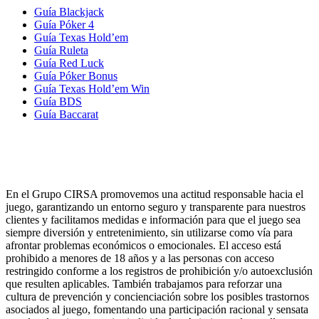
Guía Blackjack
Guía Póker 4
Guía Texas Hold’em
Guía Ruleta
Guía Red Luck
Guía Póker Bonus
Guía Texas Hold’em Win
Guía BDS
Guía Baccarat
En el Grupo CIRSA promovemos una actitud responsable hacia el
juego, garantizando un entorno seguro y transparente para nuestros
clientes y facilitamos medidas e información para que el juego sea
siempre diversión y entretenimiento, sin utilizarse como vía para
afrontar problemas económicos o emocionales. El acceso está
prohibido a menores de 18 años y a las personas con acceso
restringido conforme a los registros de prohibición y/o autoexclusión
que resulten aplicables. También trabajamos para reforzar una
cultura de prevención y concienciación sobre los posibles trastornos
asociados al juego, fomentando una participación racional y sensata