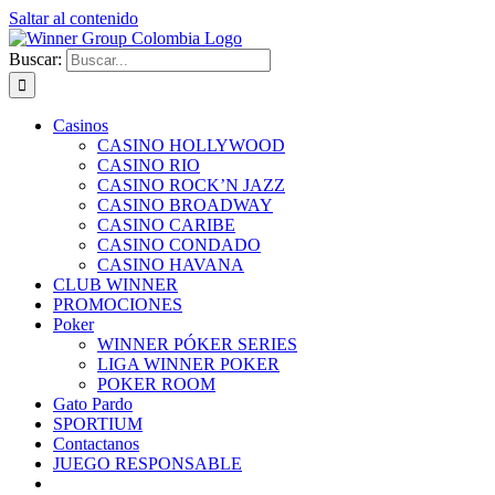
Saltar al contenido
Buscar:
Casinos
CASINO HOLLYWOOD
CASINO RIO
CASINO ROCK’N JAZZ
CASINO BROADWAY
CASINO CARIBE
CASINO CONDADO
CASINO HAVANA
CLUB WINNER
PROMOCIONES
Poker
WINNER PÓKER SERIES
LIGA WINNER POKER
POKER ROOM
Gato Pardo
SPORTIUM
Contactanos
JUEGO RESPONSABLE