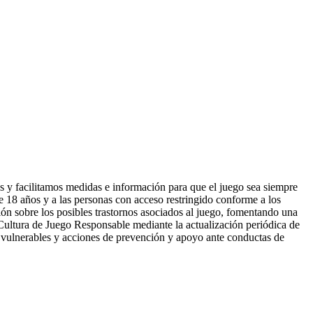
 y facilitamos medidas e información para que el juego sea siempre
e 18 años y a las personas con acceso restringido conforme a los
ión sobre los posibles trastornos asociados al juego, fomentando una
 Cultura de Juego Responsable mediante la actualización periódica de
os vulnerables y acciones de prevención y apoyo ante conductas de