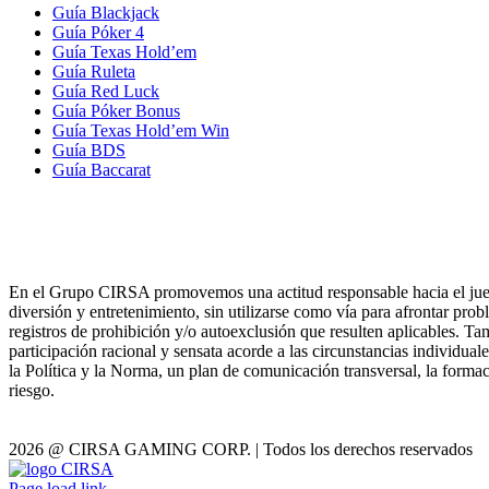
Guía Blackjack
Guía Póker 4
Guía Texas Hold’em
Guía Ruleta
Guía Red Luck
Guía Póker Bonus
Guía Texas Hold’em Win
Guía BDS
Guía Baccarat
En el Grupo CIRSA promovemos una actitud responsable hacia el juego
diversión y entretenimiento, sin utilizarse como vía para afrontar pr
registros de prohibición y/o autoexclusión que resulten aplicables. T
participación racional y sensata acorde a las circunstancias individ
la Política y la Norma, un plan de comunicación transversal, la forma
riesgo.
2026 @ CIRSA GAMING CORP. | Todos los derechos reservados
Page load link