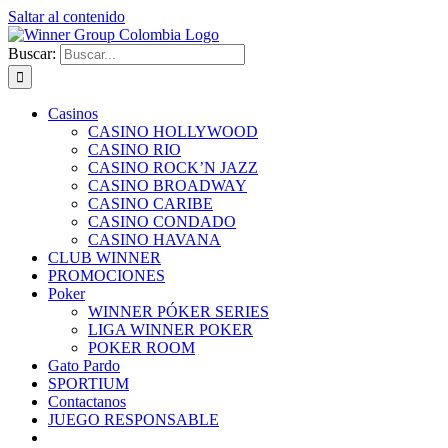
Saltar al contenido
Buscar:
Casinos
CASINO HOLLYWOOD
CASINO RIO
CASINO ROCK’N JAZZ
CASINO BROADWAY
CASINO CARIBE
CASINO CONDADO
CASINO HAVANA
CLUB WINNER
PROMOCIONES
Poker
WINNER PÓKER SERIES
LIGA WINNER POKER
POKER ROOM
Gato Pardo
SPORTIUM
Contactanos
JUEGO RESPONSABLE