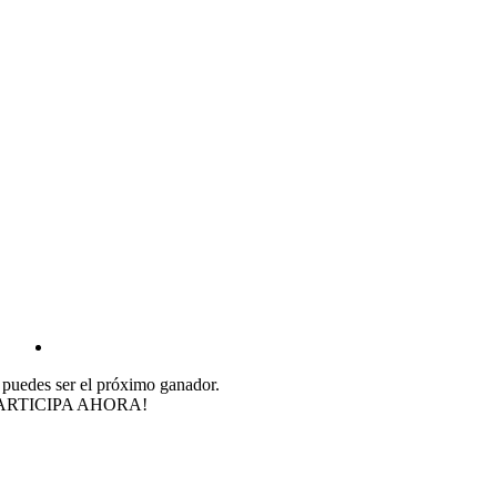
 puedes ser el próximo ganador.
ARTICIPA AHORA!