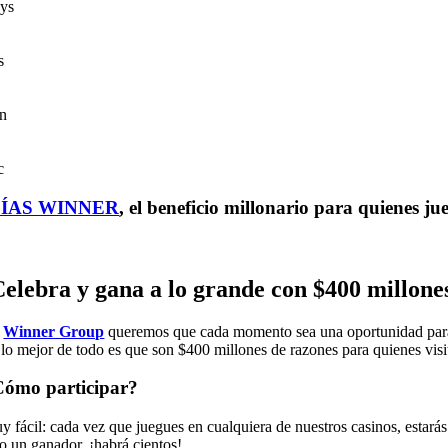
ys
s
n
c
ÍAS WINNER
, el beneficio millonario para quienes ju
Celebra y gana a lo grande con $400 millone
n
Winner Group
queremos que cada momento sea una oportunidad para 
 lo mejor de todo es que son $400 millones de razones para quienes visi
ómo participar?
y fácil: cada vez que juegues en cualquiera de nuestros casinos, estar
lo un ganador, ¡habrá cientos!