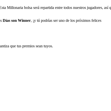
 Esta Millonaria bolsa será repartida entre todos nuestros jugadores, así 
os
Días son Winner
, ¡y tú podrías ser uno de los próximos felices
arantiza que tus premios sean tuyos.