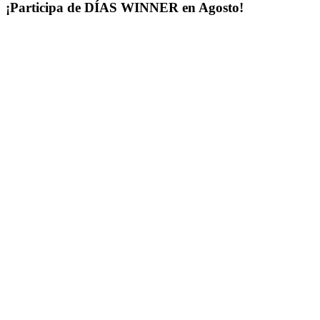
¡Participa de DÍAS WINNER en Agosto!
Ver
imagen
más
grande