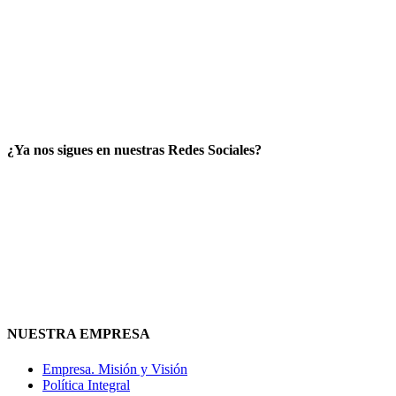
¿Ya nos sigues en nuestras Redes Sociales?
NUESTRA EMPRESA
Empresa. Misión y Visión
Política Integral