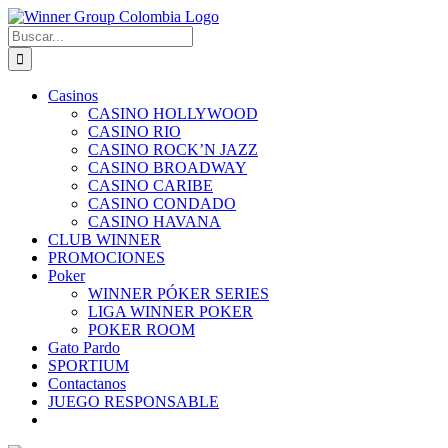
Saltar
al
Buscar:
contenido
Casinos
CASINO HOLLYWOOD
CASINO RIO
CASINO ROCK’N JAZZ
CASINO BROADWAY
CASINO CARIBE
CASINO CONDADO
CASINO HAVANA
CLUB WINNER
PROMOCIONES
Poker
WINNER PÓKER SERIES
LIGA WINNER POKER
POKER ROOM
Gato Pardo
SPORTIUM
Contactanos
JUEGO RESPONSABLE