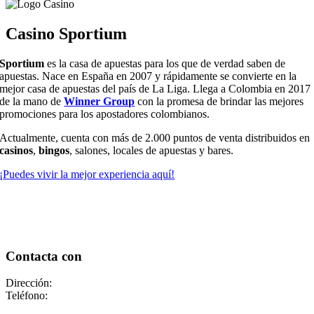
Casino Sportium
Sportium
es la casa de apuestas para los que de verdad saben de
apuestas. Nace en España en 2007 y rápidamente se convierte en la
mejor casa de apuestas del país de La Liga. Llega a Colombia en 2017
de la mano de
Winner Group
con la promesa de brindar las mejores
promociones para los apostadores colombianos.
Actualmente, cuenta con más de 2.000 puntos de venta distribuidos en
casinos
,
bingos
, salones, locales de apuestas y bares.
¡Puedes vivir la mejor experiencia aquí!
Contacta con
Dirección:
Teléfono: