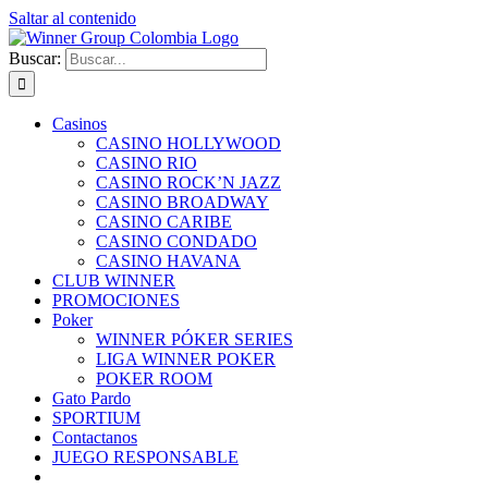
Saltar al contenido
Buscar:
Casinos
CASINO HOLLYWOOD
CASINO RIO
CASINO ROCK’N JAZZ
CASINO BROADWAY
CASINO CARIBE
CASINO CONDADO
CASINO HAVANA
CLUB WINNER
PROMOCIONES
Poker
WINNER PÓKER SERIES
LIGA WINNER POKER
POKER ROOM
Gato Pardo
SPORTIUM
Contactanos
JUEGO RESPONSABLE