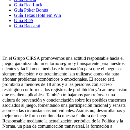
Guía Red Luck
Guía Póker Bonus
Guía Texas Hold’em Win
Guía BDS
Guía Baccarat
En el Grupo CIRSA promovemos una actitud responsable hacia el
juego, garantizando un entorno seguro y transparente para nuestros
clientes y facilitamos medidas e información para que el juego sea
siempre diversión y entretenimiento, sin utilizarse como vía para
afrontar problemas económicos o emocionales. El acceso está
prohibido a menores de 18 años y a las personas con acceso
restringido conforme a los registros de prohibición y/o autoexclusión
que resulten aplicables. También trabajamos para reforzar una
cultura de prevención y concienciación sobre los posibles trastornos
asociados al juego, fomentando una participación racional y sensata
acorde a las circunstancias individuales. Asimismo, desarrollamos y
mejoramos de forma continuada nuestra Cultura de Juego
Responsable mediante la actualización periódica de la Política y la
Norma, un plan de comunicación transversal, la formación a