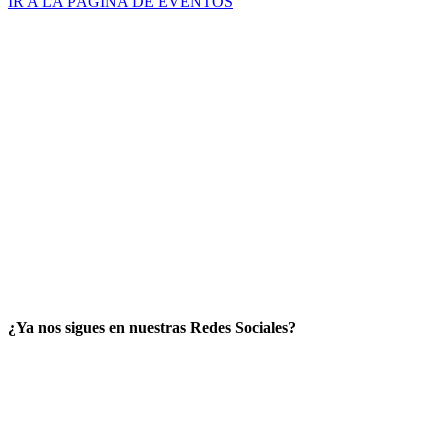
IR A LA PÁGINA DE EVENTOS
¿Ya nos sigues en nuestras Redes Sociales?