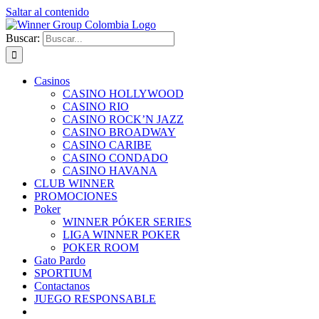
Saltar al contenido
Buscar:
Casinos
CASINO HOLLYWOOD
CASINO RIO
CASINO ROCK’N JAZZ
CASINO BROADWAY
CASINO CARIBE
CASINO CONDADO
CASINO HAVANA
CLUB WINNER
PROMOCIONES
Poker
WINNER PÓKER SERIES
LIGA WINNER POKER
POKER ROOM
Gato Pardo
SPORTIUM
Contactanos
JUEGO RESPONSABLE