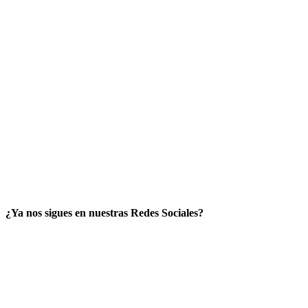
¿Ya nos sigues en nuestras Redes Sociales?