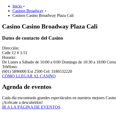
Inicio
»
Casinos Broadway
»
Casinos Casino Broadway Plaza Cali
Casino Casino Broadway Plaza Cali
Datos de contacto del Casino
Dirección:
Calle 12 # 3-51
Horario:
De Lunes a Sábado de 10:00 a 0:00 Domingo de 10:30 a 18:00 Cerra
Teléfono:
(601) 5896000 Ext 2500 Cel: 3186532220
CÓMO LLEGAR AL CASINO
Agenda de eventos
Cada día encontrarás grandes espectáculos en nuestros mejores Casin
¡Acércate a descubrirlos!
IR A LA PÁGINA DE EVENTOS