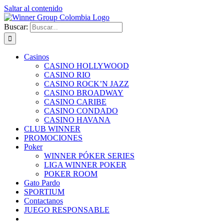
Saltar al contenido
Buscar:
Casinos
CASINO HOLLYWOOD
CASINO RIO
CASINO ROCK’N JAZZ
CASINO BROADWAY
CASINO CARIBE
CASINO CONDADO
CASINO HAVANA
CLUB WINNER
PROMOCIONES
Poker
WINNER PÓKER SERIES
LIGA WINNER POKER
POKER ROOM
Gato Pardo
SPORTIUM
Contactanos
JUEGO RESPONSABLE