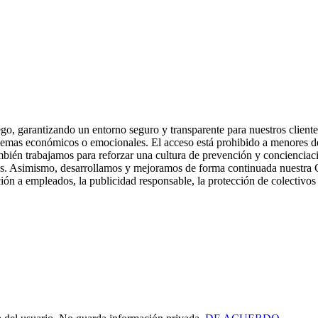
, garantizando un entorno seguro y transparente para nuestros clientes
oblemas económicos o emocionales. El acceso está prohibido a menores d
ambién trabajamos para reforzar una cultura de prevención y concienciac
uales. Asimismo, desarrollamos y mejoramos de forma continuada nuestra
ción a empleados, la publicidad responsable, la protección de colectiv