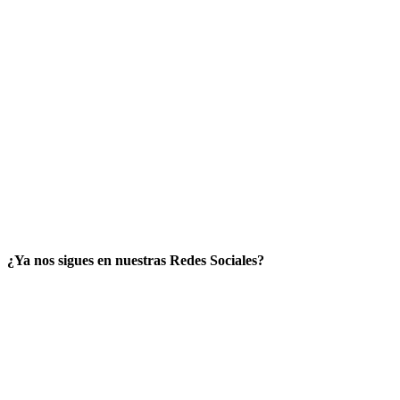
¿Ya nos sigues en nuestras Redes Sociales?