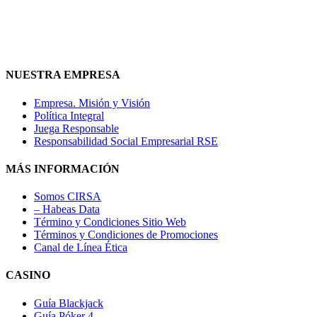
NUESTRA EMPRESA
Empresa. Misión y Visión
Política Integral
Juega Responsable
Responsabilidad Social Empresarial RSE
MÁS INFORMACIÓN
Somos CIRSA
– Habeas Data
Término y Condiciones Sitio Web
Términos y Condiciones de Promociones
Canal de Línea Ética
CASINO
Guía Blackjack
Guía Póker 4