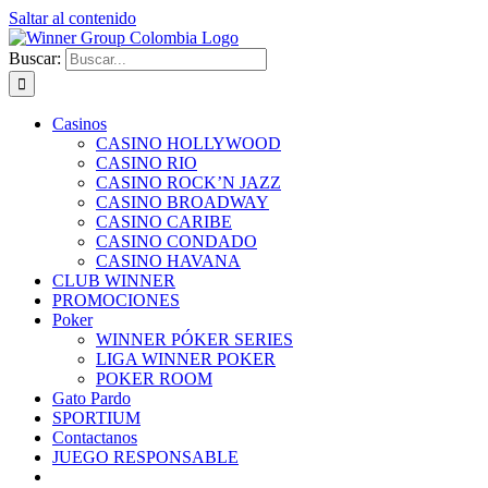
Saltar al contenido
Buscar:
Casinos
CASINO HOLLYWOOD
CASINO RIO
CASINO ROCK’N JAZZ
CASINO BROADWAY
CASINO CARIBE
CASINO CONDADO
CASINO HAVANA
CLUB WINNER
PROMOCIONES
Poker
WINNER PÓKER SERIES
LIGA WINNER POKER
POKER ROOM
Gato Pardo
SPORTIUM
Contactanos
JUEGO RESPONSABLE