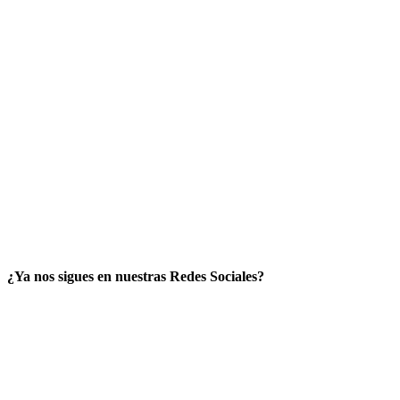
¿Ya nos sigues en nuestras Redes Sociales?