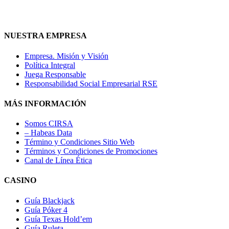
NUESTRA EMPRESA
Empresa. Misión y Visión
Política Integral
Juega Responsable
Responsabilidad Social Empresarial RSE
MÁS INFORMACIÓN
Somos CIRSA
– Habeas Data
Término y Condiciones Sitio Web
Términos y Condiciones de Promociones
Canal de Línea Ética
CASINO
Guía Blackjack
Guía Póker 4
Guía Texas Hold’em
Guía Ruleta