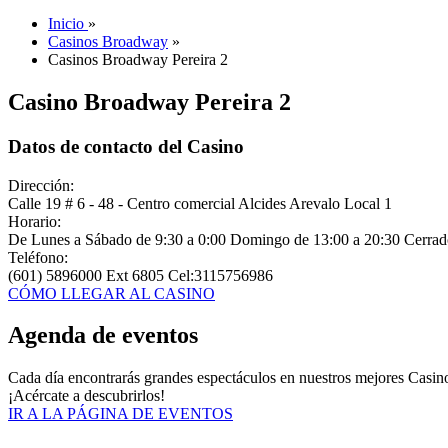
Inicio
»
Casinos Broadway
»
Casinos Broadway Pereira 2
Casino Broadway Pereira 2
Datos de contacto del Casino
Dirección:
Calle 19 # 6 - 48 - Centro comercial Alcides Arevalo Local 1
Horario:
De Lunes a Sábado de 9:30 a 0:00 Domingo de 13:00 a 20:30 Cerrado
Teléfono:
(601) 5896000 Ext 6805 Cel:3115756986
CÓMO LLEGAR AL CASINO
Agenda de eventos
Cada día encontrarás grandes espectáculos en nuestros mejores Casin
¡Acércate a descubrirlos!
IR A LA PÁGINA DE EVENTOS