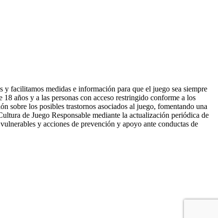
 y facilitamos medidas e información para que el juego sea siempre
e 18 años y a las personas con acceso restringido conforme a los
ión sobre los posibles trastornos asociados al juego, fomentando una
 Cultura de Juego Responsable mediante la actualización periódica de
os vulnerables y acciones de prevención y apoyo ante conductas de