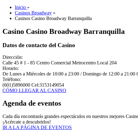
Inicio
»
Casinos Broadway
»
Casinos Casino Broadway Barranquilla
Casino Casino Broadway Barranquilla
Datos de contacto del Casino
Dirección:
Calle 45 # 1 - 85 Centro Comercial Metrocentro Local 204
Horario:
De Lunes a Miércoles de 10:00 a 23:00 / Domingo de 12:00 a 21:00 C
Teléfono:
(601)5896000 Cel:3153149054
CÓMO LLEGAR AL CASINO
Agenda de eventos
Cada día encontrarás grandes espectáculos en nuestros mejores Casin
¡Acércate a descubrirlos!
IR A LA PÁGINA DE EVENTOS