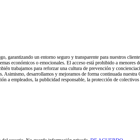
, garantizando un entorno seguro y transparente para nuestros clientes
oblemas económicos o emocionales. El acceso está prohibido a menores d
ambién trabajamos para reforzar una cultura de prevención y concienciac
uales. Asimismo, desarrollamos y mejoramos de forma continuada nuestra
ción a empleados, la publicidad responsable, la protección de colectiv