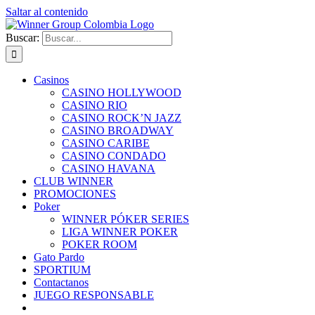
Saltar al contenido
Buscar:
Casinos
CASINO HOLLYWOOD
CASINO RIO
CASINO ROCK’N JAZZ
CASINO BROADWAY
CASINO CARIBE
CASINO CONDADO
CASINO HAVANA
CLUB WINNER
PROMOCIONES
Poker
WINNER PÓKER SERIES
LIGA WINNER POKER
POKER ROOM
Gato Pardo
SPORTIUM
Contactanos
JUEGO RESPONSABLE